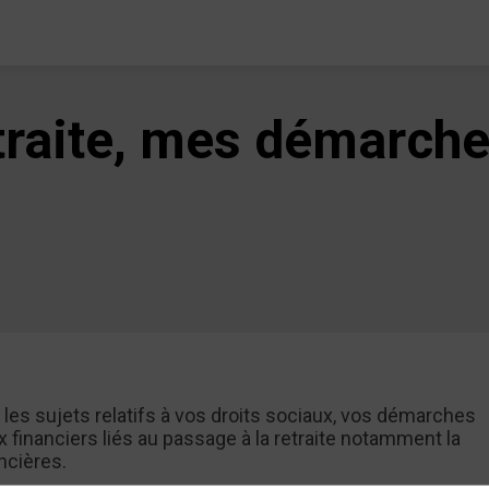
etraite, mes démarch
es sujets relatifs à vos droits sociaux, vos démarches
 financiers liés au passage à la retraite notamment la
ncières.