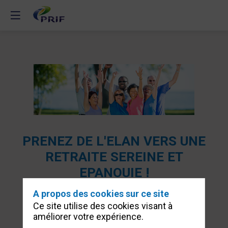
PRENEZ DE L'ELAN VERS UNE
RETRAITE SEREINE ET
EPANOUIE !
Inscrivez-vous aux
A propos des cookies sur ce site
Ce site utilise des cookies visant à
prochains ateliers
améliorer votre expérience.