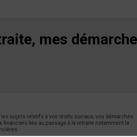
etraite, mes démarch
es sujets relatifs à vos droits sociaux, vos démarches
 financiers liés au passage à la retraite notamment la
ncières.