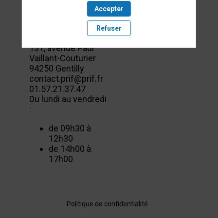
Accepter
Nous
Refuser
contacter
131, avenue Paul
Vaillant-Couturier
94250 Gentilly
contact.prif@prif.fr
01.57.21.37.47
Du lundi au vendredi
:
de 09h30 à
12h30
de 14h00 à
17h00
Politique de confidentialité