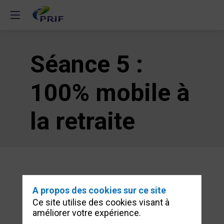
Séance 5 :
100% mobile à
la retraite
Description
Cette
séance
A propos des cookies sur ce site
traite
Ce site utilise des cookies visant à
des
améliorer votre expérience.
sujets