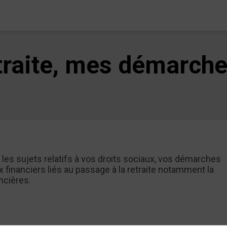
etraite, mes démarch
es sujets relatifs à vos droits sociaux, vos démarches
 financiers liés au passage à la retraite notamment la
ncières.