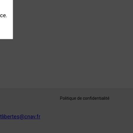
nce.
Politique de confidentialité
tlibertes@cnav.fr