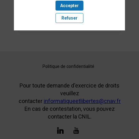
pour objectif de vous présenter le
Accepter
contenu de l'atelier auquel vous allez
participer ainsi que les autres ateliers
Refuser
proposés dans le parcours de
prévention.
Politique de confidentialité
Pour toute demande d'exercice de droits
veuillez
contacter
informatiqueetlibertes@cnav.fr
En cas de contestation, vous pouvez
contacter la CNIL.