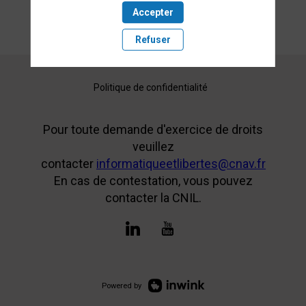
Accepter
Refuser
Politique de confidentialité
Pour toute demande d'exercice de droits
veuillez
contacter
informatiqueetlibertes@cnav.fr
En cas de contestation, vous pouvez
contacter la CNIL.
Powered by