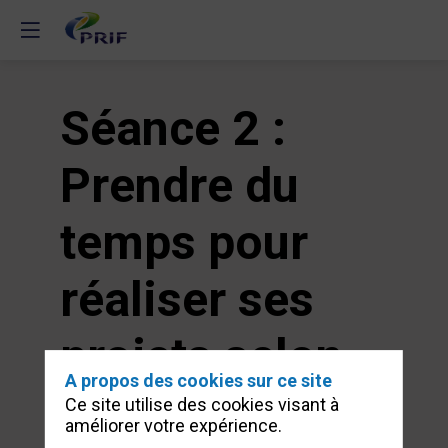
Séance 2 :
Prendre du
temps pour
réaliser ses
projets selon
A propos des cookies sur ce site
ses envies et à
Ce site utilise des cookies visant à
améliorer votre expérience.