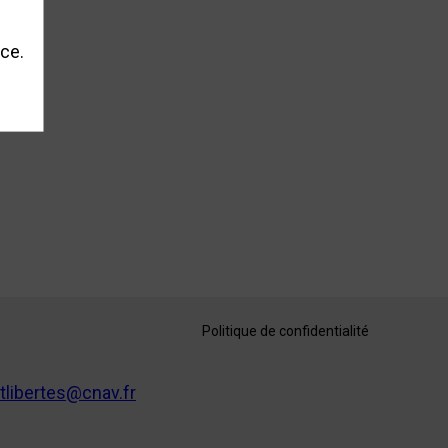
nce.
Politique de confidentialité
tlibertes@cnav.fr