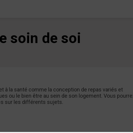
e soin de soi
 et à la santé comme la conception de repas variés et
iques ou le bien être au sein de son logement. Vous pourr
 sur les différents sujets.