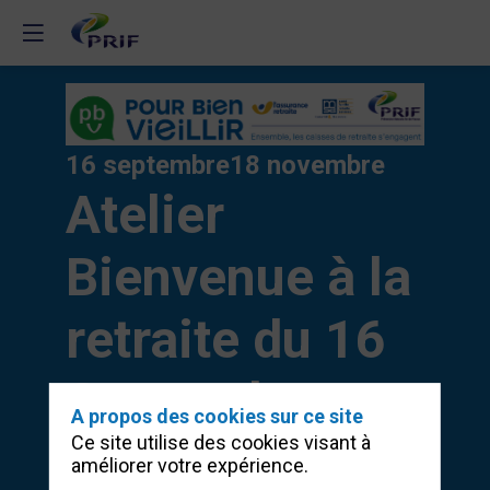
16 septembre
18 novembre
Atelier
Bienvenue à la
retraite du 16
Septembre au
A propos des cookies sur ce site
Ce site utilise des cookies visant à
18 Novembre
améliorer votre expérience.