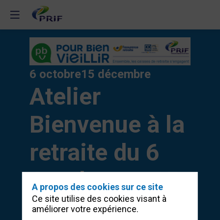
6 octobre
15 décembre
Atelier
Bienvenue à la
retraite du 6
Octobre au 15
A propos des cookies sur ce site
Ce site utilise des cookies visant à
Décembre
améliorer votre expérience.