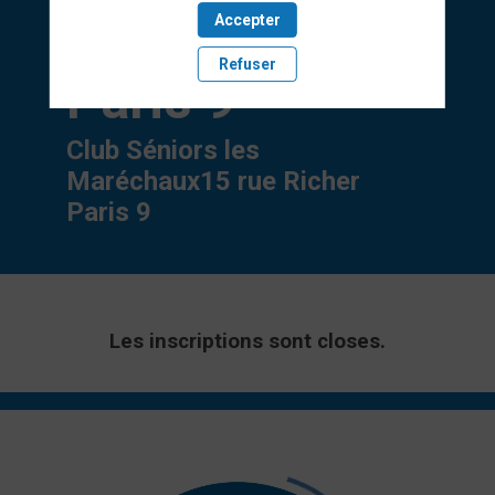
2025 à 10h à
Accepter
Refuser
Paris 9
Club Séniors les
Maréchaux
15 rue Richer
Paris 9
Les inscriptions sont closes.